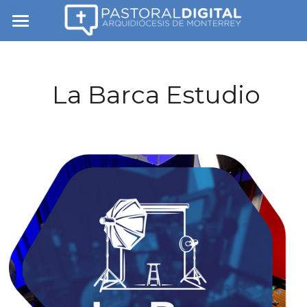
Inicio
Sobre Nosotros
 La Barca Estudio
Reliquia de Carlo Acutis
Nuestros Proyectos
Contáctanos
Comunidad de Misioneros Digital
Eventos de Pastoral Digital
Estudio de Grabaciones La Barca